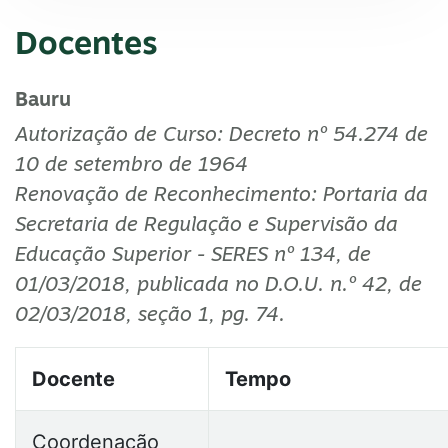
Docentes
3º TERMO
Bauru
Autorização de Curso: Decreto nº 54.274 de
Desenvolvimento Sócio econômico e Político
10 de setembro de 1964
Renovação de Reconhecimento: Portaria da
Análise e Gerenciamento de Programas e Projetos Soc
Secretaria de Regulação e Supervisão da
Trabalho e Sociabilidade
Educação Superior - SERES nº 134, de
01/03/2018, publicada no D.O.U. n.º 42, de
Seminários Temáticos do Trabalho Profissional: SUAS 
02/03/2018, seção 1, pg. 74.
Redes de Proteção Social
Docente
Tempo
Coordenação