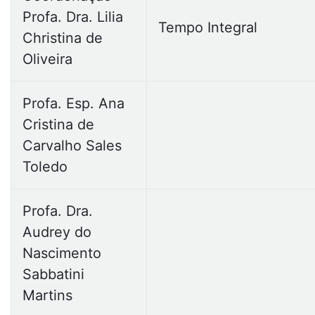
4º TERMO
Profa. Dra. Lilia
Tempo Integral
Christina de
Movimentos Sociais e Desenvolvimento Comunitário
Oliveira
Formação Sócio Histórica do Brasil
Profa. Esp. Ana
Filosofia
Cristina de
Carvalho Sales
Psicologia Social
Toledo
Profa. Dra.
Audrey do
5º TERMO
Nascimento
Sabbatini
Metodologia e Pesquisa em Serviço Social
Martins