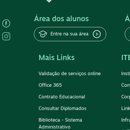
Área dos alunos
Á
Entre na sua área
Mais Links
IT
Validação de serviços online
Inst
Office 365
Con
Contrato Educacional
Cor
Consultar Diplomados
Lin
Biblioteca - Sistema
Infr
Administrativo