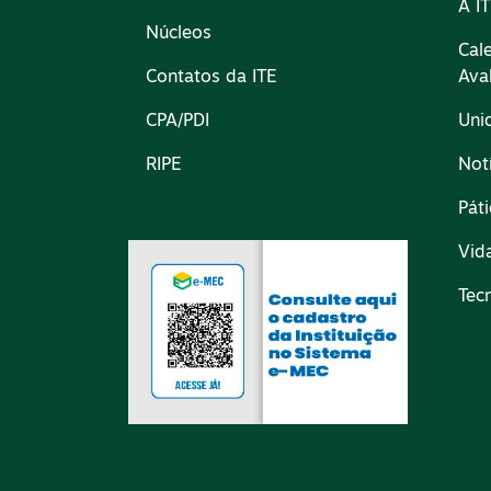
A I
Núcleos
Cal
Contatos da ITE
Ava
CPA/PDI
Uni
RIPE
Not
Pát
Vid
Tec