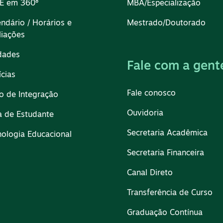
TE em 360º
MBA/Especialização
endário / Horários e
Mestrado/Doutorado
liações
dades
Fale com a gent
ícias
Fale conosco
io de Integração
Ouvidoria
a de Estudante
Secretaria Acadêmica
nologia Educacional
Secretaria Financeira
Canal Direto
Transferência de Curso
Graduação Contínua