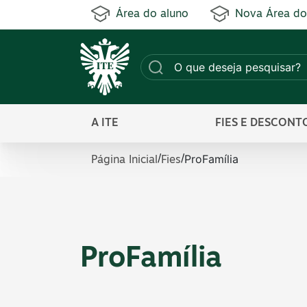
Área do aluno
Nova Área do
A ITE
FIES E DESCONT
ProFamília
/
/
Página Inicial
Fies
ProFamília