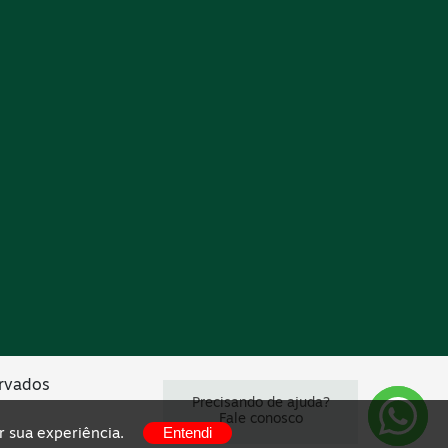
ervados
Precisando de ajuda?
Fale conosco
Entendi
r sua experiência.