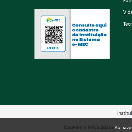
Pát
Vid
Tec
Instit
Cookies e Privacidade
Ao naveg