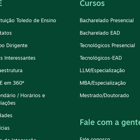
E
Cursos
ituição Toledo de Ensino
Bacharelado Presencial
tatos
Bacharelado EAD
po Dirigente
Tecnológicos Presencial
ks Interessantes
Tecnológicos-EAD
aestrutura
LLM/Especialização
TE em 360º
MBA/Especialização
endário / Horários e
Mestrado/Doutorado
liações
dades
Fale com a gent
ícias