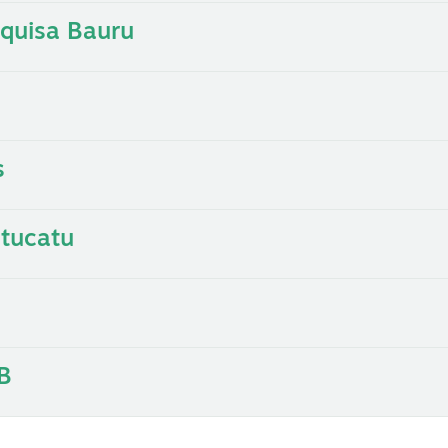
squisa Bauru
s
tucatu
B