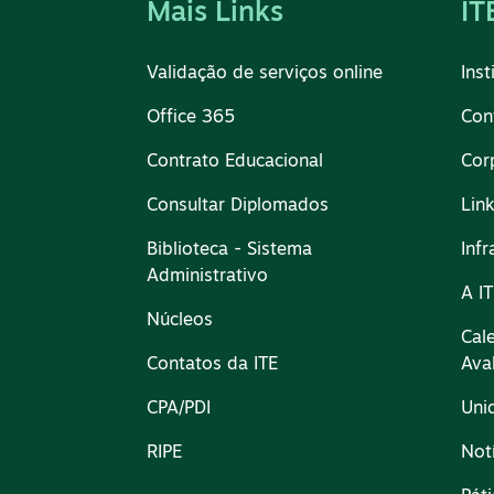
Mais Links
IT
Validação de serviços online
Inst
Office 365
Con
Contrato Educacional
Cor
Consultar Diplomados
Lin
Biblioteca - Sistema
Infr
Administrativo
A I
Núcleos
Cal
Contatos da ITE
Ava
CPA/PDI
Uni
RIPE
Not