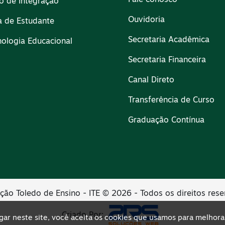
Fale conosco
io de Integração
Ouvidoria
a de Estudante
Secretaria Acadêmica
nologia Educacional
Secretaria Financeira
Canal Direto
Transferência de Curso
Graduação Contínua
uição Toledo de Ensino - ITE © 2026 - Todos os direitos res
Criado Por:
ar neste site, você aceita os cookies que usamos para melhora