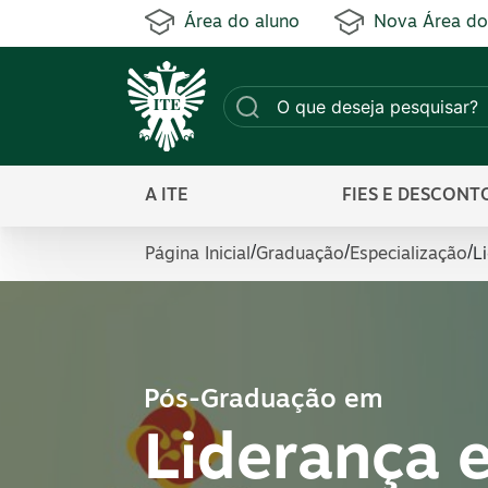
Área do aluno
Nova Área do
A ITE
FIES E DESCONT
L
/
/
/
Página Inicial
Graduação
Especialização
Pós-Graduação em
Liderança 