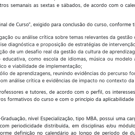
ntros semanais as sextas e sábados, de acordo com o calen
nal de Curso”, exigido para conclusão do curso, conforme t
igação ou análise crítica sobre temas relevantes da gestão
lise diagnóstica e proposição de estratégias de intervenção
ução de um desafio real da gestão da cultura de aprendiza
o educativa, como escola de idiomas, música ou modelo a
co e viabilidade de implementação;
ólio de aprendizagens, reunindo evidências do percurso fo
com análise crítica e evidências de impacto no contexto d
ofessores e tutores, de acordo com o perfil, os interesses 
s formativos do curso e com o princípio da aplicabilidade 
s-Graduação, nível Especialização, tipo MBA, possui uma car
om periodicidade distribuída, em disciplinas e/ou módulo
onforme definição no calendário ao longo de período de 